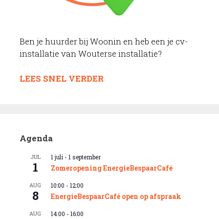
Ben je huurder bij Woonin en heb een je cv-
installatie van Wouterse installatie?
LEES SNEL VERDER
Agenda
JUL
1 juli
-
1 september
1
Zomeropening EnergieBespaarCafé
AUG
10:00
-
12:00
8
EnergieBespaarCafé open op afspraak
AUG
14:00
-
16:00