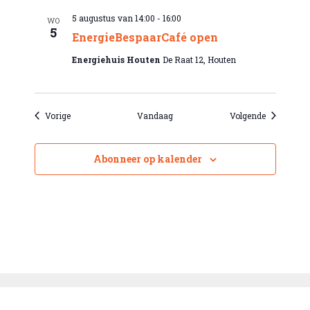
5 augustus van 14:00
-
16:00
WO
5
EnergieBespaarCafé open
Energiehuis Houten
De Raat 12, Houten
Evenementen
Evenement
Vorige
Vandaag
Volgende
Abonneer op kalender