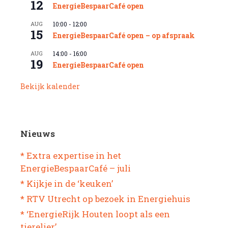
12
EnergieBespaarCafé open
AUG
10:00
-
12:00
15
EnergieBespaarCafé open – op afspraak
AUG
14:00
-
16:00
19
EnergieBespaarCafé open
Bekijk kalender
Nieuws
* Extra expertise in het
EnergieBespaarCafé – juli
* Kijkje in de ‘keuken’
* RTV Utrecht op bezoek in Energiehuis
* ‘EnergieRijk Houten loopt als een
tierelier’