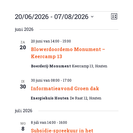
Evenementen
E
W
20/06/2026
 - 
07/08/2026
e
L
v
e
S
r
i
e
g
juni 2026
e
n
a
j
v
e
l
e
s
20 juni van 14:00
-
15:00
ZA
n
m
t
e
20
n
Blowerdoordemo Monument –
e
a
v
c
n
Keercamp 13
i
g
t
t
a
Boerderij-Monument
Keercamp 13, Houten
w
t
e
i
e
e
e
e
30 juni van 08:00
-
17:00
DI
r
r
30
Informatieavond Groen dak
e
g
a
e
Energiehuis Houten
De Raat 12, Houten
v
n
e
juli 2026
d
n
a
n
8 juli van 14:00
-
16:00
WO
a
8
t
Subsidie-spreekuur in het