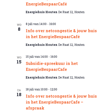
v
u
EnergieBespaarCafé
i
m
g
Energiehuis Houten
De Raat 12, Houten
.
a
t
8 juli van 14:00
-
16:00
i
WO
8
e
Info over netcongestie & jouw huis
in het EnergieBespaarCafé
Energiehuis Houten
De Raat 12, Houten
15 juli van 14:00
-
16:00
WO
15
Subsidie-spreekuur in het
EnergieBespaarCafe
Energiehuis Houten
De Raat 12, Houten
18 juli van 10:00
-
12:00
ZA
18
Info over netcongestie & jouw huis
in het EnergieBespaarCafe –
afspraak