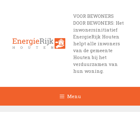
Ga
naar
VOOR BEWONERS
de
DOOR BEWONERS: Het
inhoud
inwonersinitiatief
EnergieRijk Houten
helpt alle inwoners
van de gemeente
Houten bij het
verduurzamen van
hun woning.
Menu