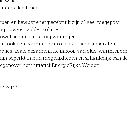
de wijk.
urders deed mee.
pen en bewust energiegebruik zijn al veel toegepast.
, spouw- en zolderisolatie.
zowel bij huur- als koopwoningen.
vaak ook een warmtepomp of elektrische apparaten.
 acties, zoals gezamenlijke inkoop van glas, warmtepomp
 zijn beperkt in hun mogelijkheden en afhankelijk van
tegenover het initiatief EnergieRijke Weiden!
de wijk?
f
.