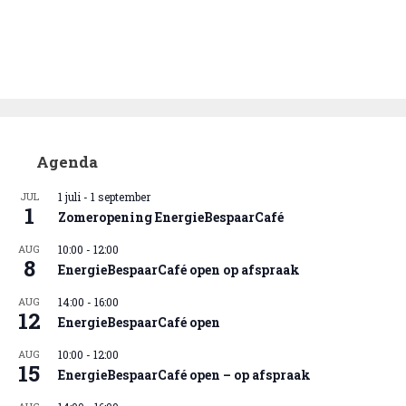
Agenda
JUL
1 juli
-
1 september
1
Zomeropening EnergieBespaarCafé
AUG
10:00
-
12:00
8
EnergieBespaarCafé open op afspraak
AUG
14:00
-
16:00
12
EnergieBespaarCafé open
AUG
10:00
-
12:00
15
EnergieBespaarCafé open – op afspraak