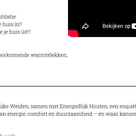
tilatie
e huis ín?
 je huis úit?
elvoorkomende warmtelekken,
jke Weiden, samen met EnergieRijk Houten, een enquête u
an energie, comfort en duurzaamheid – én waar kansen