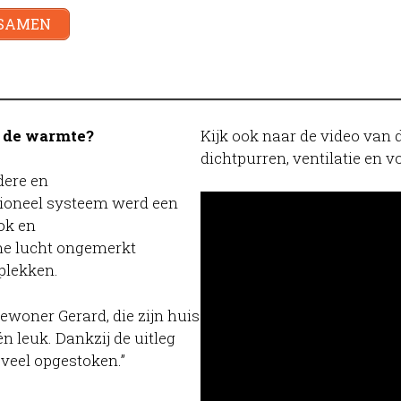
 SAMEN
 de warmte?
Kijk ook naar de video van d
dichtpurren, ventilatie en v
dere en
ioneel systeem werd een
ok en
e lucht ongemerkt
 plekken.
ewoner Gerard, die zijn huis
én leuk. Dankzij de uitleg
 veel opgestoken.”