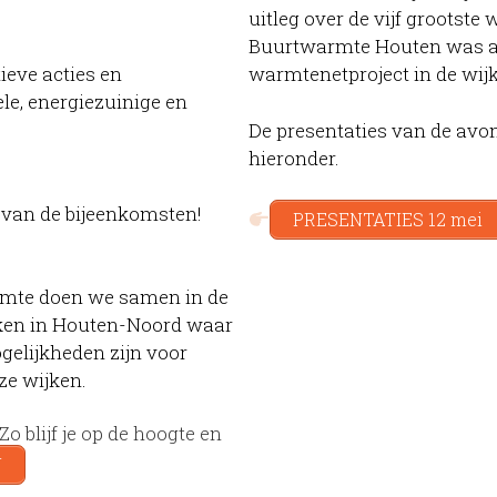
uitleg over de vijf grootste
Buurtwarmte Houten was aa
ieve acties en
warmtenetproject in de wijk
e, energiezuinige en
De presentaties van de avon
hieronder.
 van de bijeenkomsten!
PRESENTATIES 12 mei
armte doen we samen in de
jken in Houten-Noord waar
elijkheden zijn voor
ze wijken.
 blijf je op de hoogte en
N