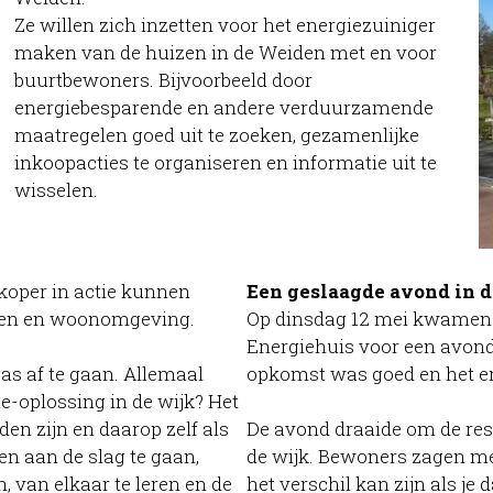
Ze willen zich inzetten voor het energiezuiniger
maken van de huizen in de Weiden met en voor
buurtbewoners. Bijvoorbeeld door
energiebesparende en andere verduurzamende
maatregelen goed uit te zoeken, gezamenlijke
inkoopacties te organiseren en informatie uit te
wisselen.
oper in actie kunnen
Een geslaagde avond in 
zen en woonomgeving.
Op dinsdag 12 mei kwamen
Energiehuis voor een avond
as af te gaan. Allemaal
opkomst was goed en het e
oplossing in de wijk? Het
den zijn en daarop zelf als
De avond draaide om de re
n aan de slag te gaan,
de wijk. Bewoners zagen me
 van elkaar te leren en de
het verschil kan zijn als je 