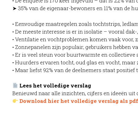
• De enquête is 170 keer ingevuld – dat is 22% van 
➤ 35% van de eigenaar-bewoners en 11% van de hu
• Eenvoudige maatregelen zoals tochtstrips, ledlam
• De meeste interesse is er in isolatie – vooral dak-
• Ventilatie en vochtproblemen komen vaak voor, 
• Zonnepanelen zijn populair; gebruikers hebben 
• Er is veel steun voor buurtwarmte en collectieve
• Huurders ervaren tocht, oud glas en vocht, maar
• Maar liefst 92% van de deelnemers staat positief 
Lees het volledige verslag
Benieuwd naar alle inzichten, cijfers en ideeën uit 
Download hier het volledige verslag als pd