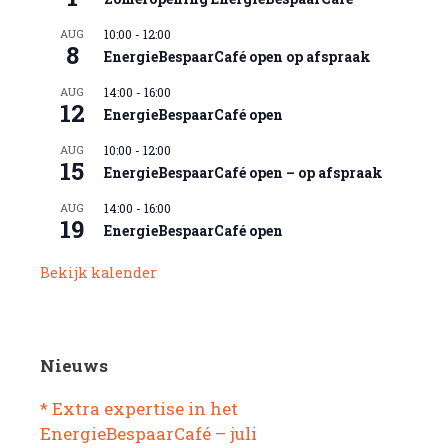
AUG
10:00
-
12:00
8
EnergieBespaarCafé open op afspraak
AUG
14:00
-
16:00
12
EnergieBespaarCafé open
AUG
10:00
-
12:00
15
EnergieBespaarCafé open – op afspraak
AUG
14:00
-
16:00
19
EnergieBespaarCafé open
Bekijk kalender
Nieuws
* Extra expertise in het
EnergieBespaarCafé – juli