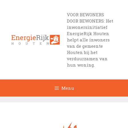
Ga
naar
VOOR BEWONERS
de
DOOR BEWONERS: Het
inhoud
inwonersinitiatief
EnergieRijk Houten
helpt alle inwoners
van de gemeente
Houten bij het
verduurzamen van
hun woning.
Menu