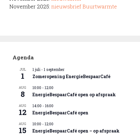
November 2025:
nieuwsbrief Buurtwarmte
Agenda
JUL
1 juli
-
1 september
1
Zomeropening EnergieBespaarCafé
AUG
10:00
-
12:00
8
EnergieBespaarCafé open op afspraak
AUG
14:00
-
16:00
12
EnergieBespaarCafé open
AUG
10:00
-
12:00
15
EnergieBespaarCafé open – op afspraak