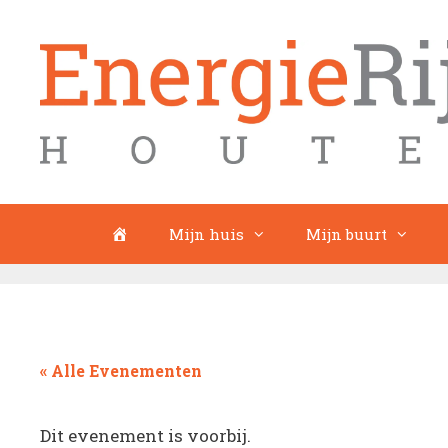
Ga
naar
de
inhoud
Home
Mijn huis
Mijn buurt
« Alle Evenementen
Dit evenement is voorbij.