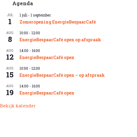
Agenda
JUL
1 juli
-
1 september
1
Zomeropening EnergieBespaarCafé
AUG
10:00
-
12:00
8
EnergieBespaarCafé open op afspraak
AUG
14:00
-
16:00
12
EnergieBespaarCafé open
AUG
10:00
-
12:00
15
EnergieBespaarCafé open – op afspraak
AUG
14:00
-
16:00
19
EnergieBespaarCafé open
Bekijk kalender