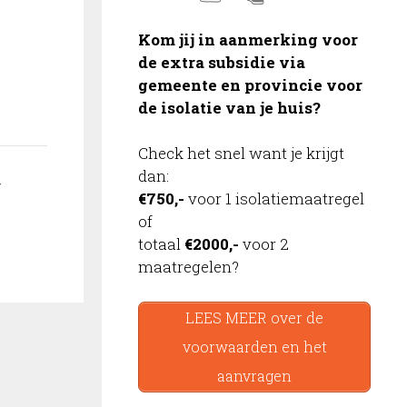
Kom jij in aanmerking voor
de extra subsidie via
gemeente en provincie voor
de isolatie van je huis?
Check het snel want je krijgt
dan:
–
€750,-
voor 1 isolatiemaatregel
of
totaal
€2000,-
voor 2
maatregelen?
LEES MEER over de
voorwaarden en het
aanvragen