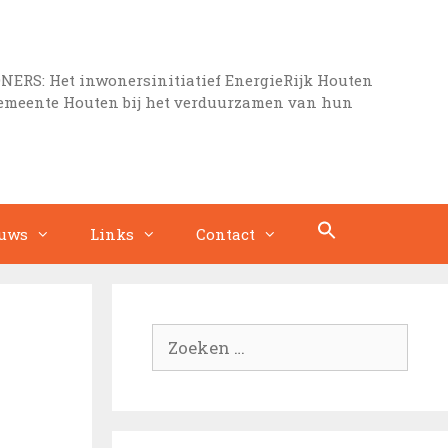
S: Het inwonersinitiatief EnergieRijk Houten
gemeente Houten bij het verduurzamen van hun
uws
Links
Contact
Zoek
naar: