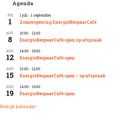
Agenda
JUL
1 juli
-
1 september
1
Zomeropening EnergieBespaarCafé
AUG
10:00
-
12:00
8
EnergieBespaarCafé open op afspraak
AUG
14:00
-
16:00
12
EnergieBespaarCafé open
AUG
10:00
-
12:00
15
EnergieBespaarCafé open – op afspraak
AUG
14:00
-
16:00
19
EnergieBespaarCafé open
Bekijk kalender