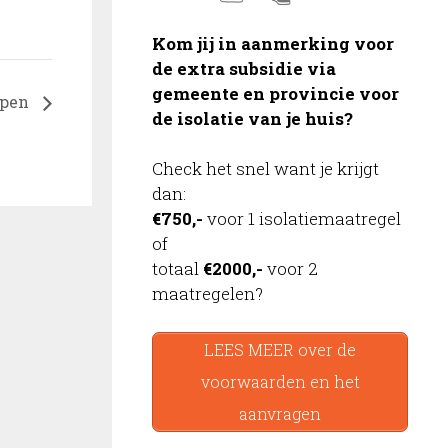
Kom jij in aanmerking voor
de extra subsidie via
gemeente en provincie voor
open
de isolatie van je huis?
Check het snel want je krijgt
dan:
€750,-
voor 1 isolatiemaatregel
of
totaal
€2000,-
voor 2
maatregelen?
LEES MEER over de
voorwaarden en het
aanvragen