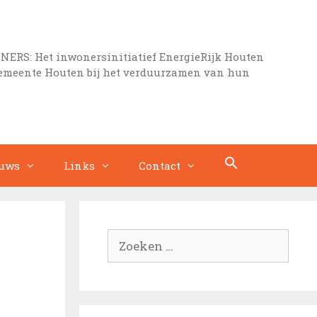
S: Het inwonersinitiatief EnergieRijk Houten
gemeente Houten bij het verduurzamen van hun
uws
Links
Contact
Zoek
naar: