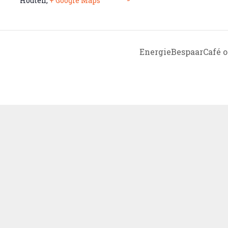
Houten
,
+ Google Maps
EnergieBespaarCafé 