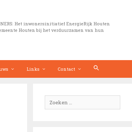
S: Het inwonersinitiatief EnergieRijk Houten
gemeente Houten bij het verduurzamen van hun
uws
Links
Contact
Zoek
naar: