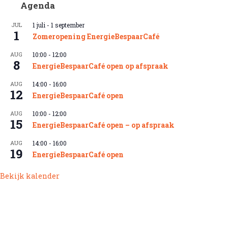
Agenda
JUL
1 juli
-
1 september
1
Zomeropening EnergieBespaarCafé
AUG
10:00
-
12:00
8
EnergieBespaarCafé open op afspraak
AUG
14:00
-
16:00
12
EnergieBespaarCafé open
AUG
10:00
-
12:00
15
EnergieBespaarCafé open – op afspraak
AUG
14:00
-
16:00
19
EnergieBespaarCafé open
Bekijk kalender