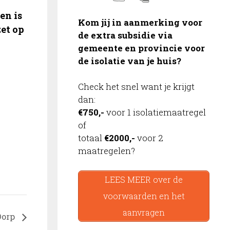
en is
Kom jij in aanmerking voor
zet op
de extra subsidie via
gemeente en provincie voor
de isolatie van je huis?
Check het snel want je krijgt
dan:
€750,-
voor 1 isolatiemaatregel
of
totaal
€2000,-
voor 2
maatregelen?
LEES MEER over de
voorwaarden en het
aanvragen
Dorp