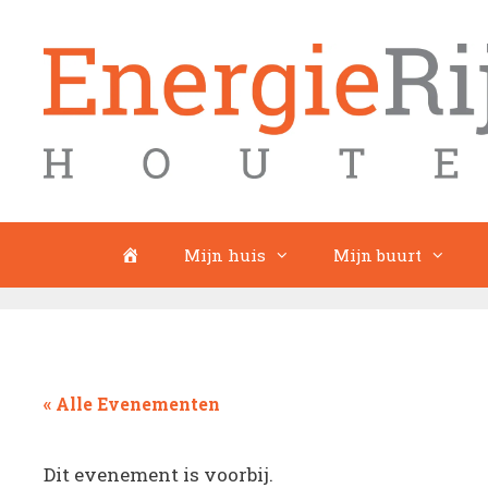
Ga
naar
de
inhoud
Home
Mijn huis
Mijn buurt
« Alle Evenementen
Dit evenement is voorbij.