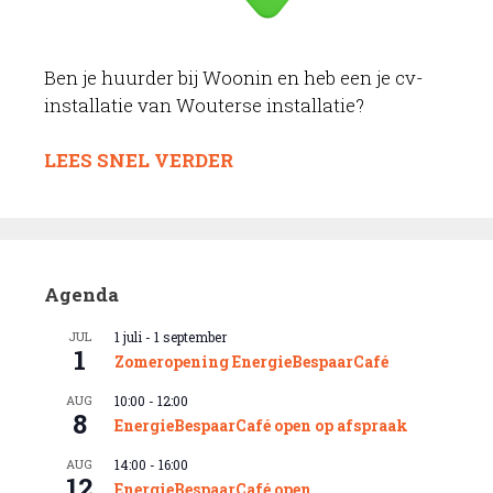
Ben je huurder bij Woonin en heb een je cv-
installatie van Wouterse installatie?
LEES SNEL VERDER
Agenda
JUL
1 juli
-
1 september
1
Zomeropening EnergieBespaarCafé
AUG
10:00
-
12:00
8
EnergieBespaarCafé open op afspraak
AUG
14:00
-
16:00
12
EnergieBespaarCafé open