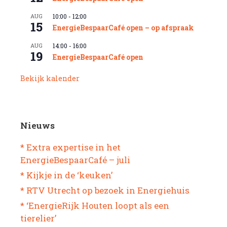
AUG
10:00
-
12:00
15
EnergieBespaarCafé open – op afspraak
AUG
14:00
-
16:00
19
EnergieBespaarCafé open
Bekijk kalender
Nieuws
* Extra expertise in het
EnergieBespaarCafé – juli
* Kijkje in de ‘keuken’
* RTV Utrecht op bezoek in Energiehuis
* ‘EnergieRijk Houten loopt als een
tierelier’