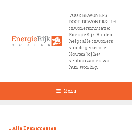
Ga
naar
VOOR BEWONERS
de
DOOR BEWONERS: Het
inhoud
inwonersinitiatief
EnergieRijk Houten
helpt alle inwoners
van de gemeente
Houten bij het
verduurzamen van
hun woning.
Menu
« Alle Evenementen