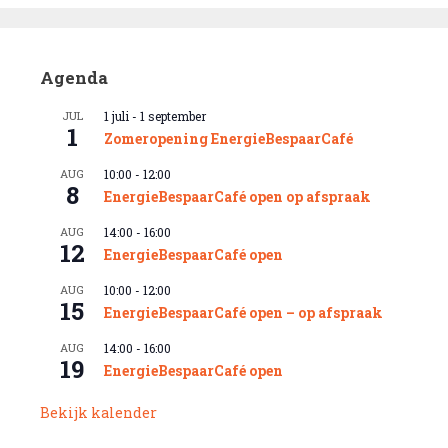
Agenda
JUL
1 juli
-
1 september
1
Zomeropening EnergieBespaarCafé
AUG
10:00
-
12:00
8
EnergieBespaarCafé open op afspraak
AUG
14:00
-
16:00
12
EnergieBespaarCafé open
AUG
10:00
-
12:00
15
EnergieBespaarCafé open – op afspraak
AUG
14:00
-
16:00
19
EnergieBespaarCafé open
Bekijk kalender