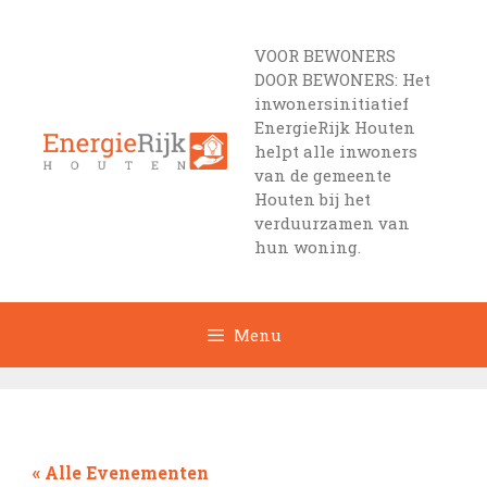
Ga
naar
VOOR BEWONERS
de
DOOR BEWONERS: Het
inhoud
inwonersinitiatief
EnergieRijk Houten
helpt alle inwoners
van de gemeente
Houten bij het
verduurzamen van
hun woning.
Menu
« Alle Evenementen