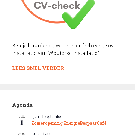
Ben je huurder bij Woonin en heb een je cv-
installatie van Wouterse installatie?
LEES SNEL VERDER
Agenda
JUL
1 juli
-
1 september
1
Zomeropening EnergieBespaarCafé
AUG
10:00
-
12:00