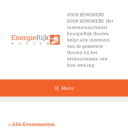
Ga
naar
VOOR BEWONERS
de
DOOR BEWONERS: Het
inhoud
inwonersinitiatief
EnergieRijk Houten
helpt alle inwoners
van de gemeente
Houten bij het
verduurzamen van
hun woning.
Menu
« Alle Evenementen