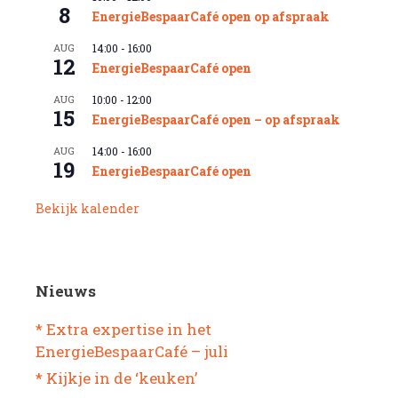
8
EnergieBespaarCafé open op afspraak
AUG
14:00
-
16:00
12
EnergieBespaarCafé open
AUG
10:00
-
12:00
15
EnergieBespaarCafé open – op afspraak
AUG
14:00
-
16:00
19
EnergieBespaarCafé open
Bekijk kalender
Nieuws
* Extra expertise in het
EnergieBespaarCafé – juli
* Kijkje in de ‘keuken’