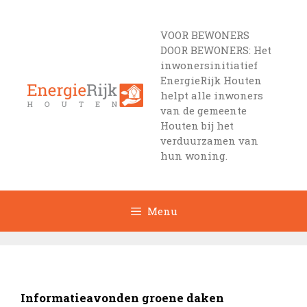
Ga
naar
VOOR BEWONERS
de
DOOR BEWONERS: Het
inhoud
inwonersinitiatief
EnergieRijk Houten
helpt alle inwoners
van de gemeente
Houten bij het
verduurzamen van
hun woning.
Menu
Informatieavonden groene daken