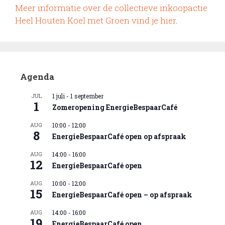
Meer informatie over de collectieve inkoopactie
Heel Houten Koel met Groen vind je hier
.
Agenda
JUL
1 juli
-
1 september
1
Zomeropening EnergieBespaarCafé
AUG
10:00
-
12:00
8
EnergieBespaarCafé open op afspraak
AUG
14:00
-
16:00
12
EnergieBespaarCafé open
AUG
10:00
-
12:00
15
EnergieBespaarCafé open – op afspraak
AUG
14:00
-
16:00
19
EnergieBespaarCafé open