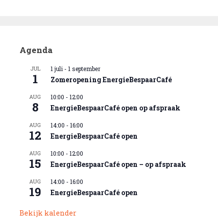
Agenda
JUL
1 juli
-
1 september
1
Zomeropening EnergieBespaarCafé
AUG
10:00
-
12:00
8
EnergieBespaarCafé open op afspraak
AUG
14:00
-
16:00
12
EnergieBespaarCafé open
AUG
10:00
-
12:00
15
EnergieBespaarCafé open – op afspraak
AUG
14:00
-
16:00
19
EnergieBespaarCafé open
Bekijk kalender