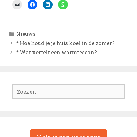
Categorieën
Nieuws
* Hoe houd je je huis koel in de zomer?
* Wat vertelt een warmtescan?
Zoek
naar:
Meld je aan voor onze