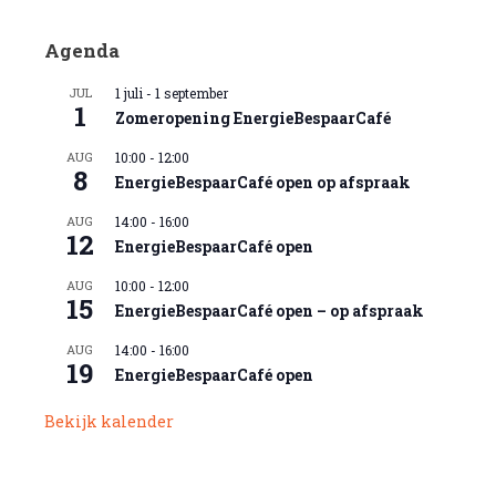
Agenda
JUL
1 juli
-
1 september
1
Zomeropening EnergieBespaarCafé
AUG
10:00
-
12:00
8
EnergieBespaarCafé open op afspraak
AUG
14:00
-
16:00
12
EnergieBespaarCafé open
AUG
10:00
-
12:00
15
EnergieBespaarCafé open – op afspraak
AUG
14:00
-
16:00
19
EnergieBespaarCafé open
Bekijk kalender