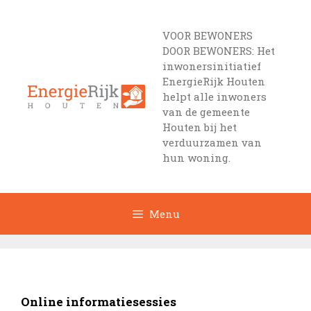
Ga
naar
VOOR BEWONERS
de
DOOR BEWONERS: Het
inhoud
inwonersinitiatief
EnergieRijk Houten
helpt alle inwoners
van de gemeente
Houten bij het
verduurzamen van
hun woning.
Menu
Online informatiesessies