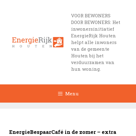
Ga
naar
VOOR BEWONERS
de
DOOR BEWONERS: Het
inhoud
inwonersinitiatief
EnergieRijk Houten
helpt alle inwoners
van de gemeente
Houten bij het
verduurzamen van
hun woning.
Menu
EnergieBespaarCafé in de zomer – extra