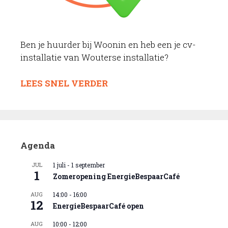
Ben je huurder bij Woonin en heb een je cv-
installatie van Wouterse installatie?
LEES SNEL VERDER
Agenda
JUL
1 juli
-
1 september
1
Zomeropening EnergieBespaarCafé
AUG
14:00
-
16:00
12
EnergieBespaarCafé open
AUG
10:00
-
12:00