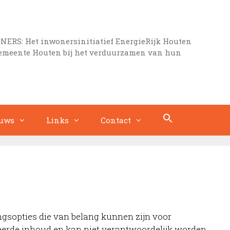
S: Het inwonersinitiatief EnergieRijk Houten
gemeente Houten bij het verduurzamen van hun
uws
Links
Contact
ngsopties die van belang kunnen zijn voor
ceerde inhoud en kan niet verantwoordelijk worden