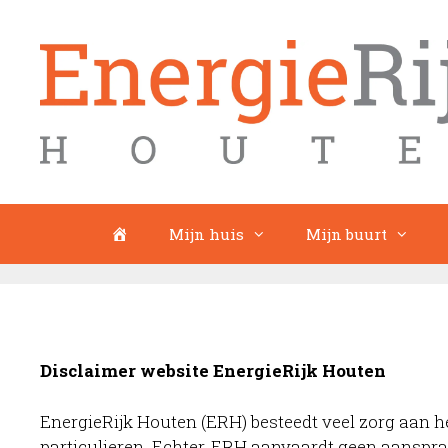
Ga
naar
de
inhoud
Home
Mijn huis
Mijn buurt
Disclaimer website EnergieRijk Houten
EnergieRijk Houten (ERH) besteedt veel zorg aan h
particulieren. Echter, ERH aanvaardt geen aanspra