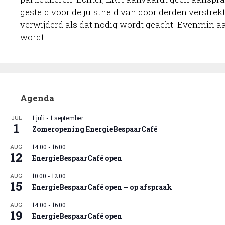
gesteld voor de juistheid van door derden verstre
verwijderd als dat nodig wordt geacht. Evenmin a
wordt.
Agenda
JUL
1 juli
-
1 september
1
Zomeropening EnergieBespaarCafé
AUG
14:00
-
16:00
12
EnergieBespaarCafé open
AUG
10:00
-
12:00
15
EnergieBespaarCafé open – op afspraak
AUG
14:00
-
16:00
19
EnergieBespaarCafé open