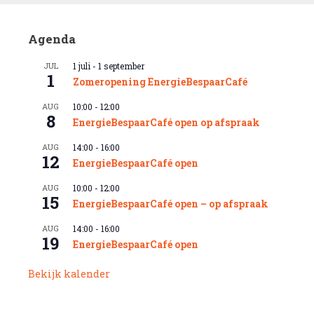
Agenda
JUL
1 juli
-
1 september
1
Zomeropening EnergieBespaarCafé
AUG
10:00
-
12:00
8
EnergieBespaarCafé open op afspraak
AUG
14:00
-
16:00
12
EnergieBespaarCafé open
AUG
10:00
-
12:00
15
EnergieBespaarCafé open – op afspraak
AUG
14:00
-
16:00
19
EnergieBespaarCafé open
Bekijk kalender