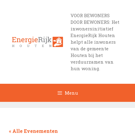
Ga
naar
VOOR BEWONERS
de
DOOR BEWONERS: Het
inhoud
inwonersinitiatief
EnergieRijk Houten
helpt alle inwoners
van de gemeente
Houten bij het
verduurzamen van
hun woning.
Menu
« Alle Evenementen