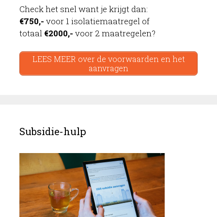
Check het snel want je krijgt dan:
€750,-
voor 1 isolatiemaatregel of
totaal
€2000,-
voor 2 maatregelen?
LEES MEER over de voorwaarden en het
aanvragen
Subsidie-hulp