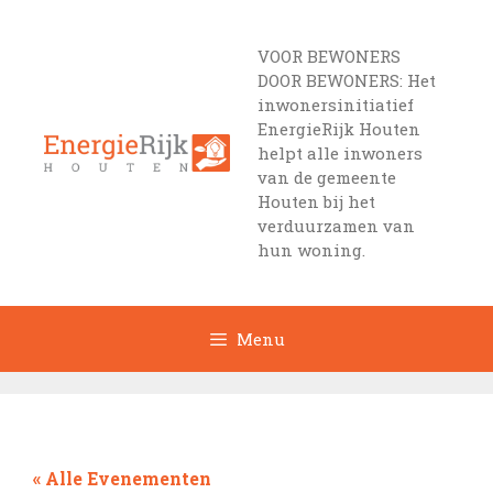
Ga
naar
VOOR BEWONERS
de
DOOR BEWONERS: Het
inhoud
inwonersinitiatief
EnergieRijk Houten
helpt alle inwoners
van de gemeente
Houten bij het
verduurzamen van
hun woning.
Menu
« Alle Evenementen