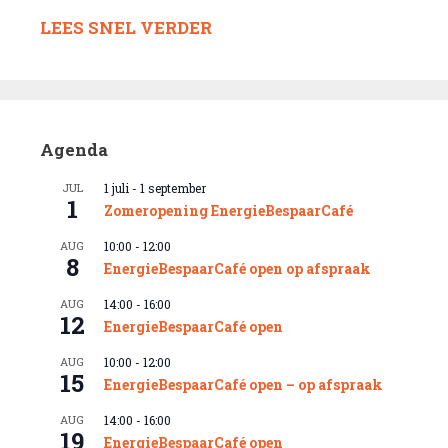
LEES SNEL VERDER
Agenda
JUL
1 juli
-
1 september
1
Zomeropening EnergieBespaarCafé
AUG
10:00
-
12:00
8
EnergieBespaarCafé open op afspraak
AUG
14:00
-
16:00
12
EnergieBespaarCafé open
AUG
10:00
-
12:00
15
EnergieBespaarCafé open – op afspraak
AUG
14:00
-
16:00
19
EnergieBespaarCafé open