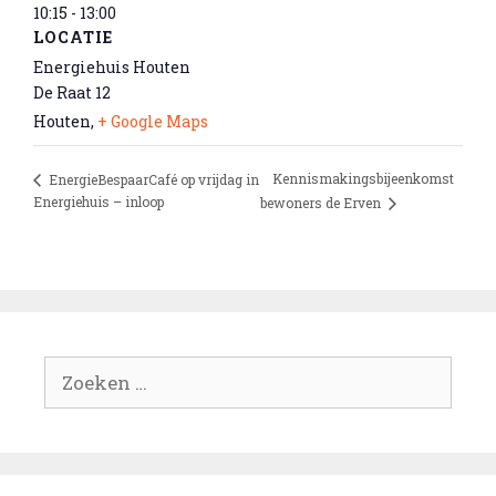
10:15 - 13:00
LOCATIE
Energiehuis Houten
De Raat 12
Houten
,
+ Google Maps
Kennismakingsbijeenkomst
EnergieBespaarCafé op vrijdag in
Energiehuis – inloop
bewoners de Erven
Zoek
naar: