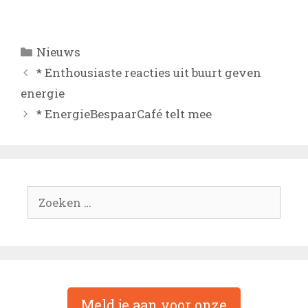
Categorieën
Nieuws
* Enthousiaste reacties uit buurt geven
energie
* EnergieBespaarCafé telt mee
Zoek
naar:
Meld je aan voor onze