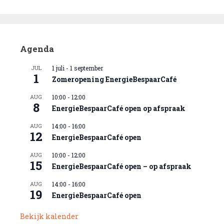
Agenda
JUL
1 juli
-
1 september
1
Zomeropening EnergieBespaarCafé
AUG
10:00
-
12:00
8
EnergieBespaarCafé open op afspraak
AUG
14:00
-
16:00
12
EnergieBespaarCafé open
AUG
10:00
-
12:00
15
EnergieBespaarCafé open – op afspraak
AUG
14:00
-
16:00
19
EnergieBespaarCafé open
Bekijk kalender