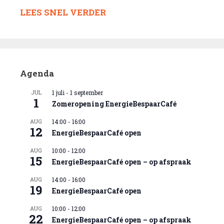
LEES SNEL VERDER
Agenda
JUL
1 juli
-
1 september
1
Zomeropening EnergieBespaarCafé
AUG
14:00
-
16:00
12
EnergieBespaarCafé open
AUG
10:00
-
12:00
15
EnergieBespaarCafé open – op afspraak
AUG
14:00
-
16:00
19
EnergieBespaarCafé open
AUG
10:00
-
12:00
22
EnergieBespaarCafé open – op afspraak