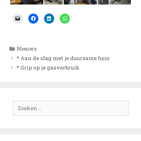
Categorieën
Nieuws
* Aan de slag met je duurzame huis
* Grip op je gasverbruik
Zoek
naar: