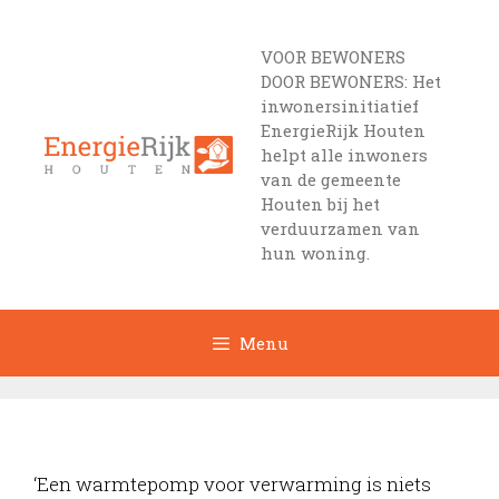
Ga
naar
VOOR BEWONERS
de
DOOR BEWONERS: Het
inhoud
inwonersinitiatief
EnergieRijk Houten
helpt alle inwoners
van de gemeente
Houten bij het
verduurzamen van
hun woning.
Menu
‘Een warmtepomp voor verwarming is niets